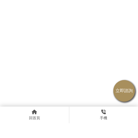
回首頁
手機
警語：期貨及選擇權交易財務槓桿高，交易人請慎重考