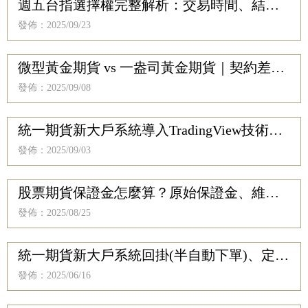
週五台指選擇權完整解析：交易時間、結算
規則與策略教學
發佈：2025/09/23
微型黃金期貨 vs 一盎司黃金期貨｜契約差
異、保證金、投資人必看完整解析
發佈：2025/09/08
統一期貨新大戶系統導入TradingView技術分
析，全新升級看盤體驗｜期貨交易必備！統
發佈：2025/09/03
一期貨大戶系統 x TradingView技術分析結合
專線下單系統，介面完整介紹｜
股票期貨保證金怎麼算？原始保證金、維持
保證金快速教學
發佈：2025/08/25
統一期貨新大戶系統回掛(半自動下單)、定時
自動下單、結算價試算功能
發佈：2025/06/16