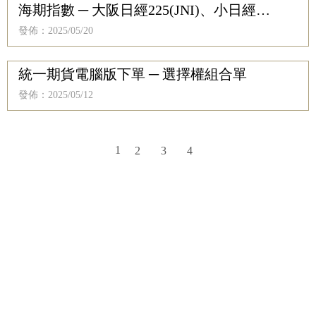
海期指數 ─ 大阪日經225(JNI)、小日經
(JNM)、微日經(MC225)
發佈：2025/05/20
統一期貨電腦版下單 ─ 選擇權組合單
發佈：2025/05/12
1
2
3
4