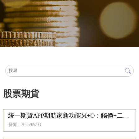
股票期貨
統一期貨APP期航家新功能M+O：觸價+二擇
一 智慧單完整操作教學｜統一期貨期航家手
發佈：2025/09/03
機APP下單操作詳解