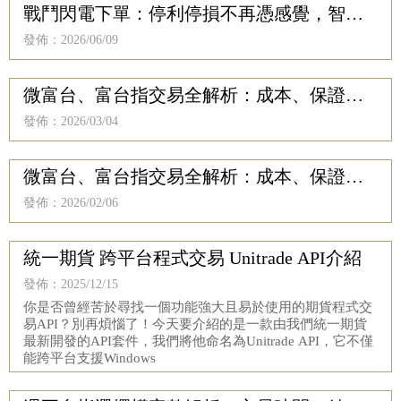
戰鬥閃電下單：停利停損不再憑感覺，智慧
單到價立即幫您執行
發佈：2026/06/09
微富台、富台指交易全解析：成本、保證
金、風險一次說清楚｜微型富台指期貨新手
發佈：2026/03/04
入門指南
微富台、富台指交易全解析：成本、保證
金、風險一次說清楚｜微型富台指期貨保證
發佈：2026/02/06
金、交易損益計算
統一期貨 跨平台程式交易 Unitrade API介紹
發佈：2025/12/15
你是否曾經苦於尋找一個功能強大且易於使用的期貨程式交
易API？別再煩惱了！今天要介紹的是一款由我們統一期貨
最新開發的API套件，我們將他命名為Unitrade API，它不僅
能跨平台支援Windows