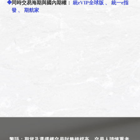
同時交易海期與國內期權：
統eVIP全球版
、
統一e指
發
、
期航家
警語：期貨及選擇權交易財務槓桿高，交易人請慎重考