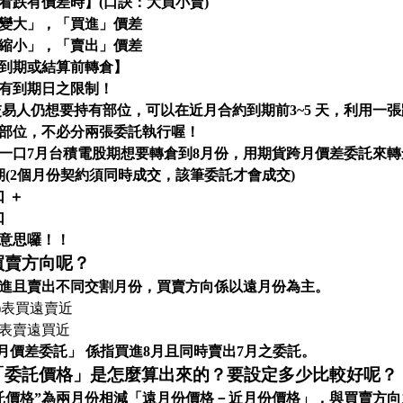
看跌有價差時】(口訣：大買小賣)
變大」，「買進」價差
縮小」，「賣出」價差
到期或結算前轉倉】
有到期日之限制！
交易人仍想要持有部位，可以在近月合約到期前3~5 天，利用
部位，不必分兩張委託執行喔！
口7月台積電股期想要轉倉到8月份，用期貨跨月價差委託來轉倉。
期(2個月份契約須同時成交，該筆委託才會成交)
 ＋
口
意思囉！！
買賣方向呢？
進且賣出不同交割月份，買賣方向係以遠月份為主。
ad)表買遠賣近
ad)表賣遠買近
 08跨月價差委託」 係指買進8月且同時賣出7月之委託。
「委託價格」是怎麼算出來的？要設定多少比較好呢？
託價格”為兩月份相減「遠月份價格－近月份價格」，與買賣方