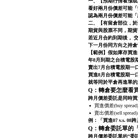
一、【預期行情看漲或
看好兩月份價差可能「
認為兩月份價差可能「
二、【有留倉部位，於
期貨與股票不同，期貨
若近月合約到期後， 
下一月份同方向之持倉
【範例】假如庫存買進一
年8月到期之台積電股
賣出7月台積電股期一口
買進8月台積電股期一
就等同於平倉再進單的
Q：轉倉要怎麼看
跨月價差委託是同時買
買進價差(buy spre
賣出價差(sell spre
例：「買進07 v.s.
Q：轉倉委託單的
跨月價差委託單的”委