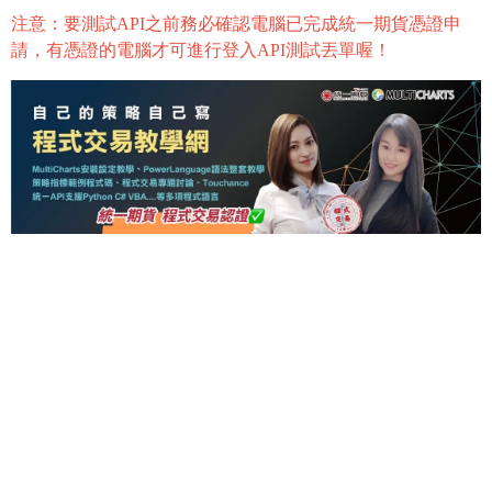
注意：要測試API之前務必確認電腦已完成統一期貨憑證申
請，有憑證的電腦才可進行登入API測試丟單喔！