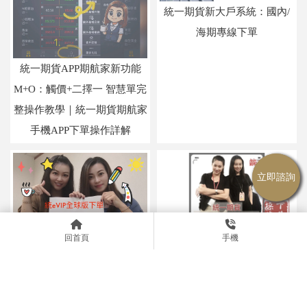
統一期貨新大戶系統：國內/
海期專線下單
統一期貨APP期航家新功能
M+O：觸價+二擇一 智慧單完
整操作教學｜統一期貨期航家
手機APP下單操作詳解
統eVIP全球版《電腦下單操作
統eVIP全球版 ─ 統一電腦版
回首頁
手機
教學》期貨、股期、選擇權
智慧單功能(觸價/OCO/移停)